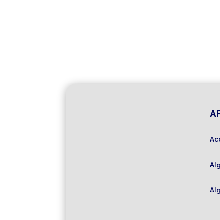
AF
Ac
Al
Al